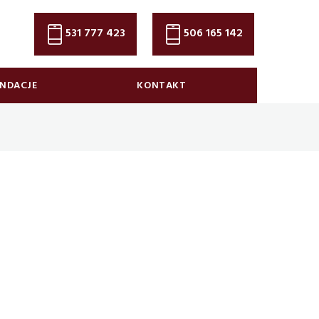
531 777 423
506 165 142
NDACJE
KONTAKT