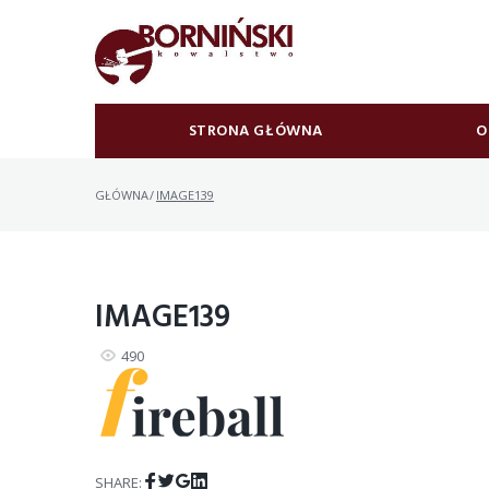
Skip
to
content
STRONA GŁÓWNA
O
GŁÓWNA
/
IMAGE139
IMAGE139
490
Facebook
Twitter
Google+
LinkedIn
SHARE: