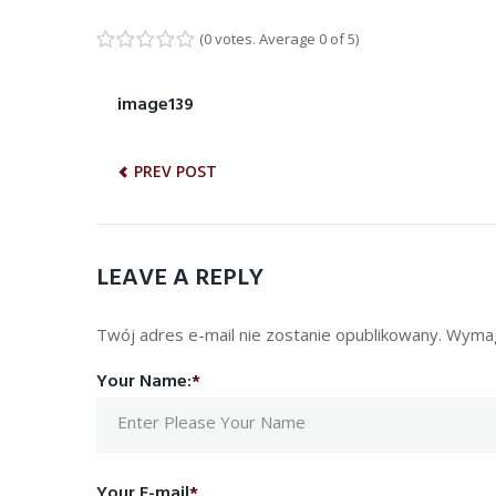
(
0 votes
. Average
0
of 5)
1
2
3
4
5
NAWIGACJA
image139
Previous
post:
WPISU
PREV POST
LEAVE A REPLY
Twój adres e-mail nie zostanie opublikowany.
Wymag
Your Name:
*
Your E-mail
*