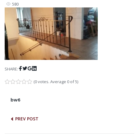
580
Facebook
Twitter
Google+
LinkedIn
SHARE:
(
0 votes
. Average
0
of 5)
1
2
3
4
5
NAWIGACJA
bw6
Previous
post:
WPISU
PREV POST