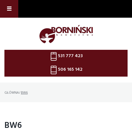
Skip
to
content
531 777 423
506 165 142
GŁÓWNA
/
BW6
BW6