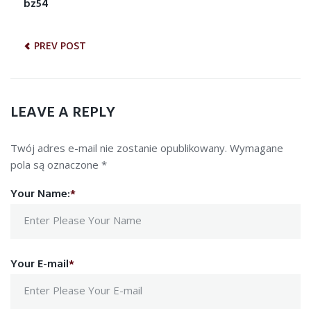
NAWIGACJA
bz54
Previous
post:
WPISU
PREV POST
LEAVE A REPLY
Twój adres e-mail nie zostanie opublikowany.
Wymagane
pola są oznaczone
*
Your Name:
*
Your E-mail
*