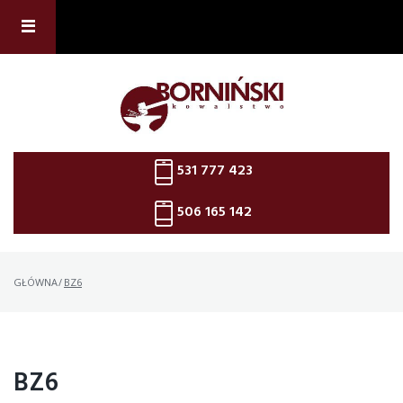
Skip
to
content
531 777 423
506 165 142
GŁÓWNA
/
BZ6
BZ6