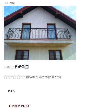
499
Facebook
Twitter
Google+
LinkedIn
SHARE:
(
0 votes
. Average
0
of 5)
1
2
3
4
5
NAWIGACJA
bz6
Previous
post:
WPISU
PREV POST