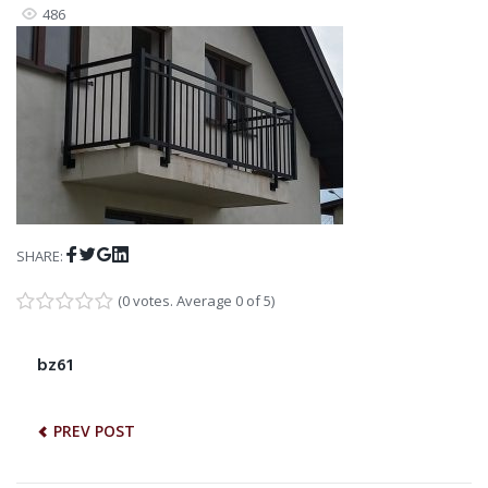
486
Facebook
Twitter
Google+
LinkedIn
SHARE:
(
0 votes
. Average
0
of 5)
1
2
3
4
5
NAWIGACJA
bz61
Previous
post:
WPISU
PREV POST