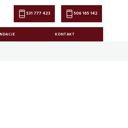
531 777 423
506 165 142
NDACJE
KONTAKT