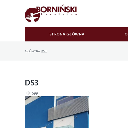
Skip
to
content
STRONA GŁÓWNA
O
GŁÓWNA
/
DS3
DS3
699