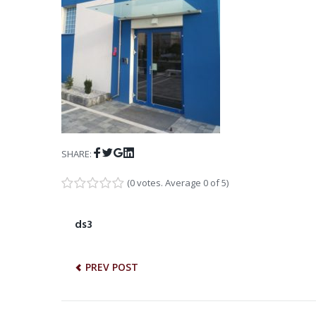
Facebook
Twitter
Google+
LinkedIn
SHARE:
(
0 votes
. Average
0
of 5)
1
2
3
4
5
NAWIGACJA
ds3
Previous
post:
WPISU
PREV POST