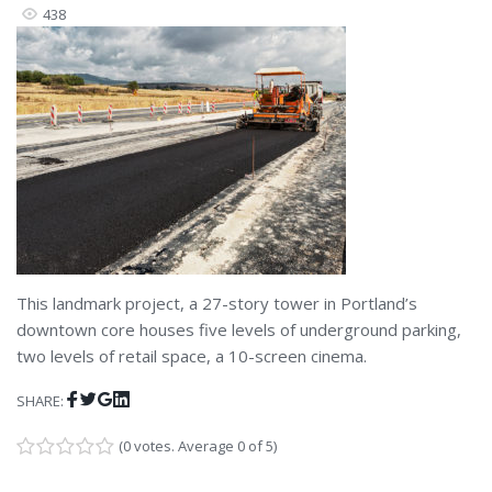
438
This landmark project, a 27-story tower in Portland’s
downtown core houses five levels of underground parking,
two levels of retail space, a 10-screen cinema.
Facebook
Twitter
Google+
LinkedIn
SHARE:
(
0 votes
. Average
0
of 5)
1
2
3
4
5