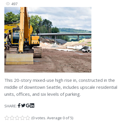
497
This 20-story mixed-use high rise in, constructed in the
middle of downtown Seattle, includes upscale residential
units, offices, and six levels of parking.
Facebook
Twitter
Google+
LinkedIn
SHARE:
(
0 votes
. Average
0
of 5)
1
2
3
4
5