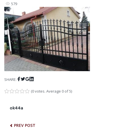
579
Facebook
Twitter
Google+
LinkedIn
SHARE:
(
0 votes
. Average
0
of 5)
1
2
3
4
5
NAWIGACJA
ok44a
Previous
post:
WPISU
PREV POST