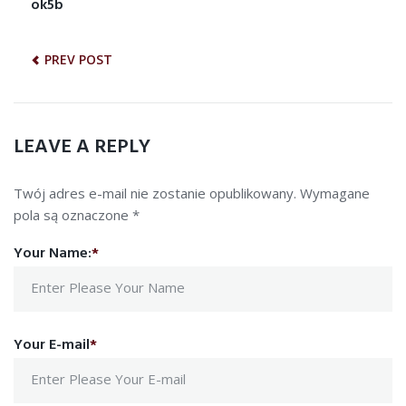
NAWIGACJA
ok5b
Previous
post:
WPISU
PREV POST
LEAVE A REPLY
Twój adres e-mail nie zostanie opublikowany.
Wymagane
pola są oznaczone
*
Your Name:
*
Your E-mail
*