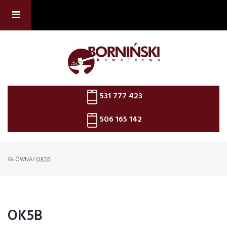
Skip
to
content
531 777 423
506 165 142
GŁÓWNA
/
OK5B
OK5B