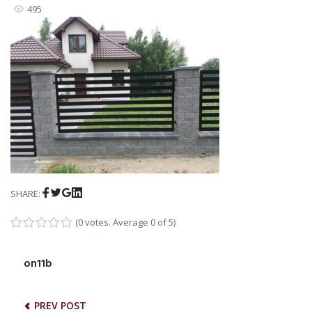
495
Facebook
Twitter
Google+
LinkedIn
SHARE:
(
0 votes
. Average
0
of 5)
1
2
3
4
5
NAWIGACJA
on11b
Previous
post:
WPISU
PREV POST