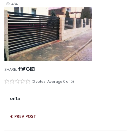
484
Facebook
Twitter
Google+
LinkedIn
SHARE:
(
0 votes
. Average
0
of 5)
1
2
3
4
5
NAWIGACJA
on1a
Previous
post:
WPISU
PREV POST