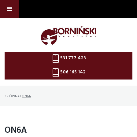
Skip
to
content
531 777 423
506 165 142
GŁÓWNA
/
ON6A
ON6A