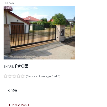
542
Facebook
Twitter
Google+
LinkedIn
SHARE:
(
0 votes
. Average
0
of 5)
1
2
3
4
5
NAWIGACJA
on6a
Previous
post:
WPISU
PREV POST