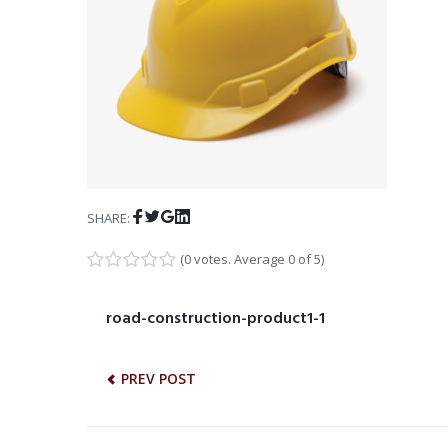
Facebook
Twitter
Google+
LinkedIn
SHARE:
(
0 votes
. Average
0
of 5)
1
2
3
4
5
NAWIGACJA
road-construction-product1-1
Previous
post:
WPISU
PREV POST