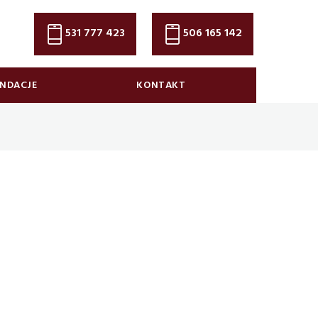
531 777 423
506 165 142
NDACJE
KONTAKT