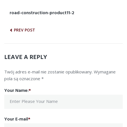
1
2
3
4
5
NAWIGACJA
road-construction-product11-2
Previous
post:
WPISU
PREV POST
LEAVE A REPLY
Twój adres e-mail nie zostanie opublikowany.
Wymagane
pola są oznaczone
*
Your Name:
*
Your E-mail
*