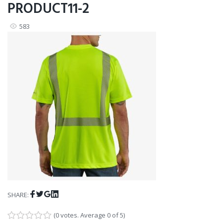
PRODUCT11-2
583
Facebook
Twitter
Google+
LinkedIn
SHARE:
(
0 votes
. Average
0
of 5)