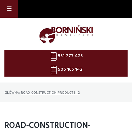
Skip
to
content
531 777 423
506 165 142
GŁÓWNA
/
ROAD-CONSTRUCTION-PRODUCT11-2
ROAD-CONSTRUCTION-