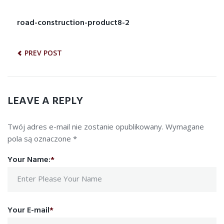
1
2
3
4
5
NAWIGACJA
road-construction-product8-2
Previous
post:
WPISU
PREV POST
LEAVE A REPLY
Twój adres e-mail nie zostanie opublikowany.
Wymagane
pola są oznaczone
*
Your Name:
*
Your E-mail
*