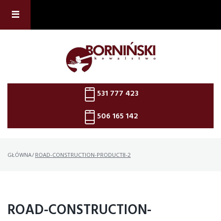
Skip
to
content
531 777 423
506 165 142
GŁÓWNA
/
ROAD-CONSTRUCTION-PRODUCT8-2
ROAD-CONSTRUCTION-