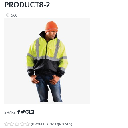
PRODUCT8-2
560
Facebook
Twitter
Google+
LinkedIn
SHARE:
(
0 votes
. Average
0
of 5)