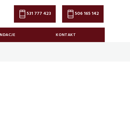
531 777 423
506 165 142
NDACJE
KONTAKT