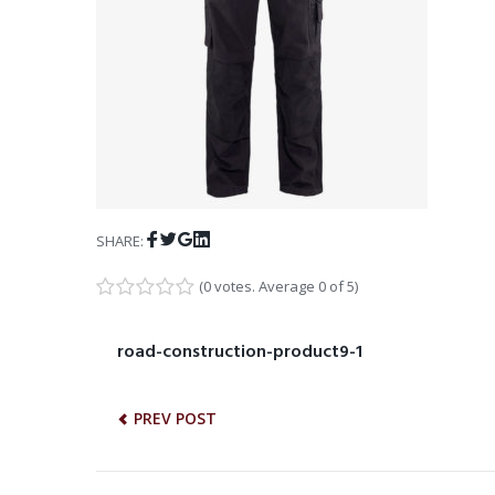
Facebook
Twitter
Google+
LinkedIn
SHARE:
(
0 votes
. Average
0
of 5)
1
2
3
4
5
NAWIGACJA
road-construction-product9-1
Previous
post:
WPISU
PREV POST