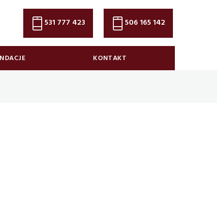
531 777 423
506 165 142
NDACJE
KONTAKT