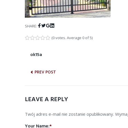
Facebook
Twitter
Google+
LinkedIn
SHARE:
(
0 votes
. Average
0
of 5)
1
2
3
4
5
NAWIGACJA
ok15a
Previous
post:
WPISU
PREV POST
LEAVE A REPLY
Twój adres e-mail nie zostanie opublikowany.
Wymag
Your Name:
*