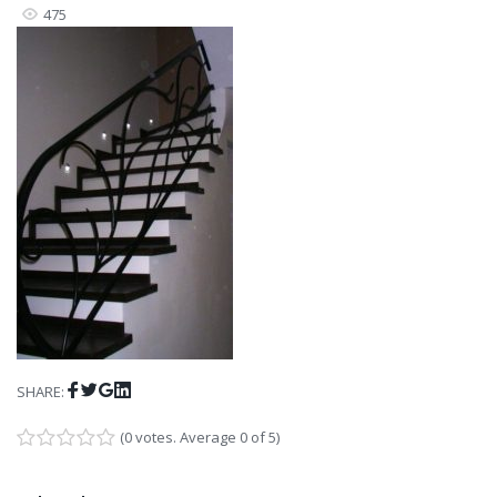
475
Facebook
Twitter
Google+
LinkedIn
SHARE:
(
0 votes
. Average
0
of 5)
1
2
3
4
5