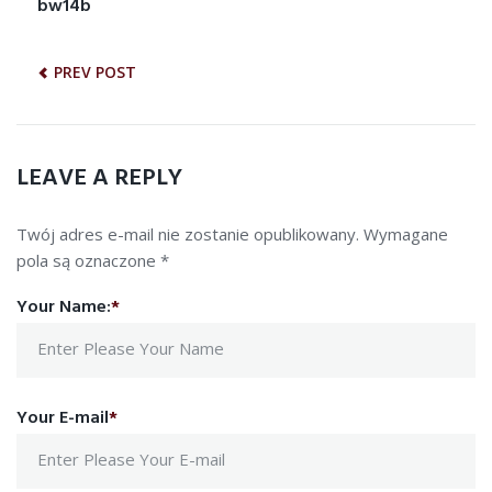
NAWIGACJA
bw14b
Previous
post:
WPISU
PREV POST
LEAVE A REPLY
Twój adres e-mail nie zostanie opublikowany.
Wymagane
pola są oznaczone
*
Your Name:
*
Your E-mail
*